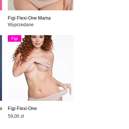
Podgląd
Figi Flexi-One Mama
Wyprzedane
Figi
Podgląd
a
Figi Flexi-One
Cena
59,00 zł