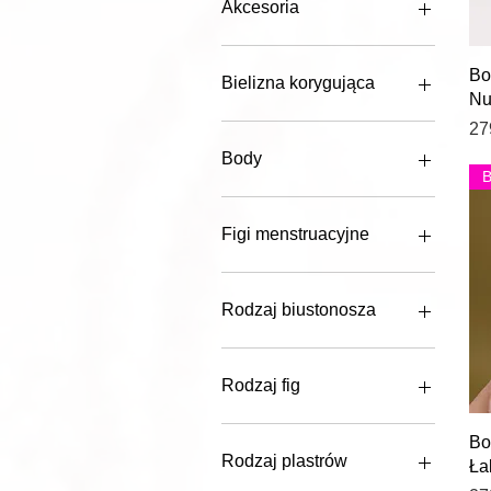
Akcesoria
do biustonoszy
Bo
na nogi
Bielizna korygująca
Nu
osłonki
Ce
body
27
figi
Body
body
Figi menstruacyjne
szorty
Rodzaj biustonosza
padded
Rodzaj fig
na ramiączkach
Bo
niskie
Rodzaj plastrów
Ła
plus