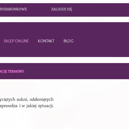
 PODARUNKOWE
ZALOGUJ SIĘ
SKLEP ON-LINE
KONTAKT
BLOG
ACJĘ TERMINU
.
yciętych sukni, odsłoniętych
sprawdza i w jakiej sytuacji.