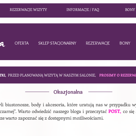
REZERWACJE WIZYTY
INFORMACJE / FAQ
BONY
OFERTA
SKLEP STACJONARNY
REZERWACJE
BONY
TKI,
PRZED PLANOWANĄ WIZYTĄ W NASZYM SALONIE,
PROSIMY O REZERW
Okazjonalna
yli biustonosze, body i akcesoria, które uratują nas w przypadku w
czarnej". Warto odwiedzić naszego bloga i przeczytać
POST
,
co się 
sze warto zapoznać się z dostępnymi możliwościami.