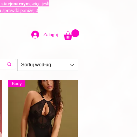
e stacjonarnym
, więc jeśli
u sprawdź poniżej :)
Zaloguj
Sortuj według
Body