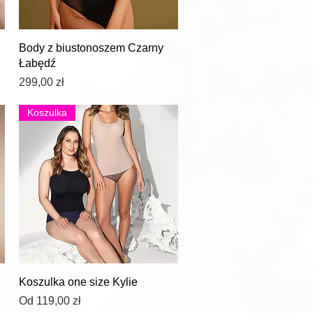
Podgląd
Body z biustonoszem Czarny
Łabędź
Cena
299,00 zł
Koszulka
Podgląd
Koszulka one size Kylie
Cena rabatowa
Od
119,00 zł