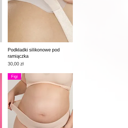
Podgląd
Podkładki silikonowe pod
ramiączka
Cena
30,00 zł
Figi