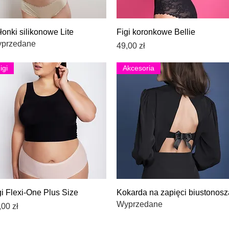
Podgląd
Podgląd
łonki silikonowe Lite
Figi koronkowe Bellie
przedane
Cena
49,00 zł
igi
Akcesoria
Podgląd
Podgląd
gi Flexi-One Plus Size
Kokarda na zapięci biustonosz
Wyprzedane
na
,00 zł