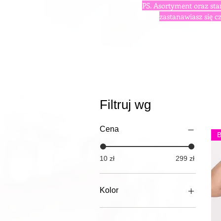
PS. Asortyment oraz sta
zastanawiasz się cz
Filtruj wg
Cena
10 zł
299 zł
Kolor