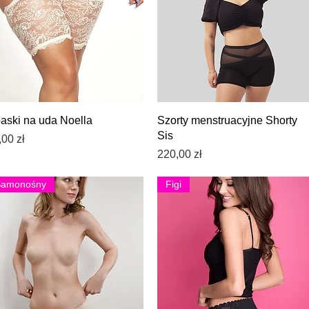
Podgląd
Podgląd
aski na uda Noella
Szorty menstruacyjne Shorty
Sis
na
,00 zł
Cena
220,00 zł
Samonośny
Figi