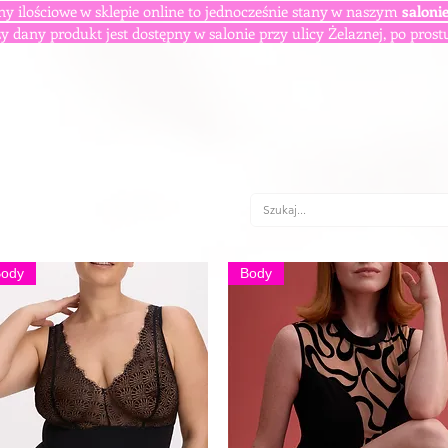
ny ilościowe w sklepie online to jednocześnie stany w naszym
saloni
y dany produkt jest dostępny w salonie przy ulicy Żelaznej, po prost
Body
Body