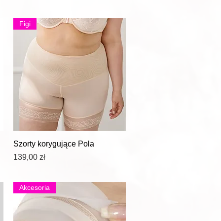
Figi
Podgląd
Szorty korygujące Pola
Cena
139,00 zł
Akcesoria