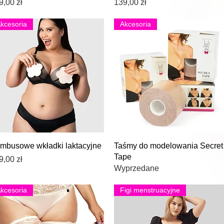
na
Cena
9,00 zł
139,00 zł
kcesoria
Akcesoria
Podgląd
Podgląd
mbusowe wkładki laktacyjne
Taśmy do modelowania Secret
Tape
na
9,00 zł
Wyprzedane
kcesoria
Figi menstruacyjne