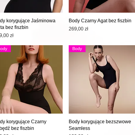
Podgląd
Podgląd
dy korygujące Jaśminowa
Body Czarny Agat bez fiszbin
ta bez fiszbin
Cena
269,00 zł
na
9,00 zł
Body
Body
Podgląd
Podgląd
dy korygujące Czarny
Body korygujące bezszwowe
będź bez fiszbin
Seamless