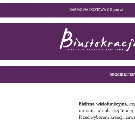
DARMOWA DOSTAWA OD 300 zł
DROGIE KLIEN
Bielizna wielofunkcyjna
, cz
ramiom lub obcisłej "małej 
Przed wyborem kreacji, zaw