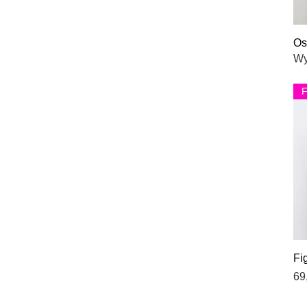
Os
Wy
F
Fi
Ce
69