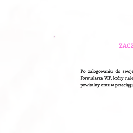
Przed rejestracją oraz za
Programu Lojalnościoweg
ZAC
Po zalogowaniu do swoj
Formularza VIP, który
nal
powitalny oraz w przeciągu