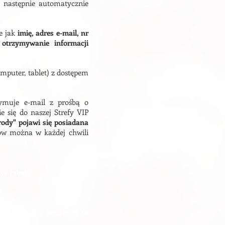
a następnie automatycznie
ie jak
imię, adres e-mail, nr
otrzymywanie informacji
mputer, tablet) z dostępem
ymuje e-mail z prośbą o
e się do naszej Strefy VIP
ody" pojawi się posiadana
ów można w każdej chwili
e rabaty:​
zł, a przy 600 punktach 30