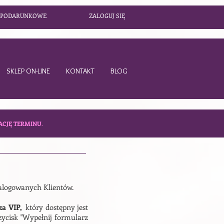
 PODARUNKOWE
ZALOGUJ SIĘ
SKLEP ON-LINE
KONTAKT
BLOG
ACJĘ TERMINU
.
zalogowanych Klientów.
rza VIP,
który dostępny jest
rzycisk "Wypełnij formularz