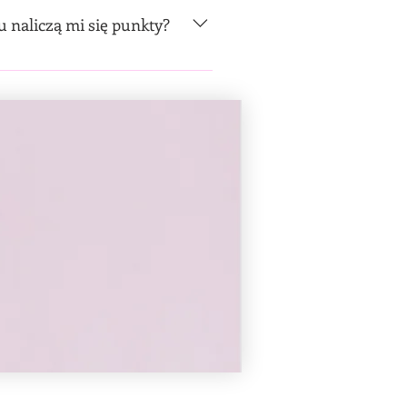
naliczą mi się punkty?
 bonów nie liczy się również
m.