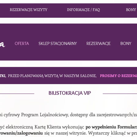
REZERWACJE WIZYTY
INFORMACJE / FAQ
BONY
OFERTA
SKLEP STACJONARNY
REZERWACJE
BONY
TKI,
PRZED PLANOWANĄ WIZYTĄ W NASZYM SALONIE,
PROSIMY O REZERW
BIUSTOKRACJA VIP
łni cyfrowy Program Lojalnościowy, dostępny dla zarejestrowanych/
yć elektroniczną Kartę Klienta wykonując
po wypełnieniu Formula
trowaniu/zalogowaniu
się w naszej witrynie. Wystarczy kliknąć w p