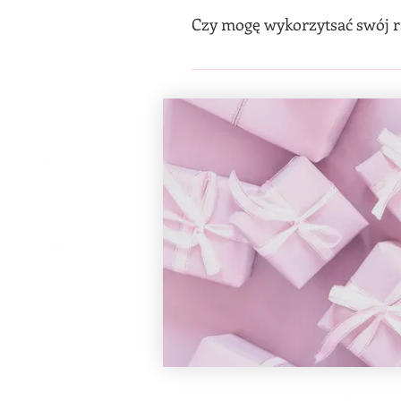
Czy mogę wykorzytsać swój r
Nie. Nie można wykorzystać sw
do ogólnego bonusu punktowego. 