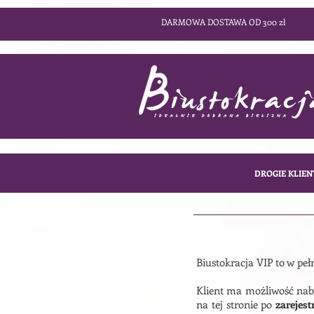
DARMOWA DOSTAWA OD 300 zł
DROGIE KLIEN
Biustokracja VIP to w pe
Klient ma możliwość nab
na tej stronie po
zarejes