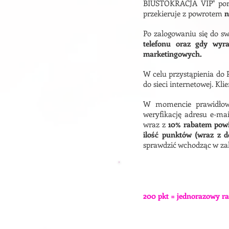
BIUSTOKRACJA VIP" poni
przekieruje z powrotem
n
Po zalogowaniu się do s
telefonu oraz gdy wyr
marketingowych.
W celu przystąpienia do 
do sieci internetowej.
Kli
W momencie prawidłowe
weryfikację adresu e-mai
wraz z
10% rabatem pow
ilość punktów (wraz z 
sprawdzić wchodząc w za
W Programie Biustokracj
200 pkt = jednorazowy ra
Wartości bonusów ulegają
zł itd.