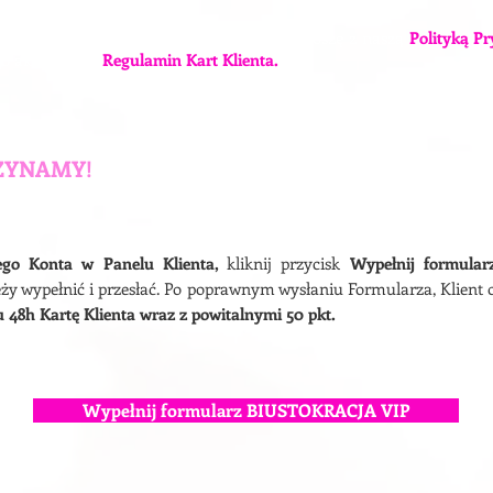
pisaniem się do newslettera, zapoznaj się proszę z naszą
Polityką P
o akceptujesz
Regulamin Kart Klienta.
ZYNAMY!
ZALOGUJ SIĘ I WYPEŁNIJ FORMULAR
ego Konta w Panelu Klienta,
kliknij przycisk
Wypełnij formular
eży wypełnić i przesłać. Po poprawnym wysłaniu Formularza, Klien
 48h Kartę Klienta wraz z powitalnymi 50 pkt.
Wypełnij formularz BIUSTOKRACJA VIP