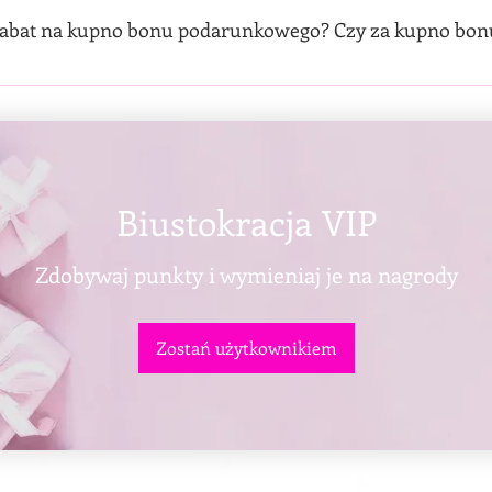
abat na kupno bonu podarunkowego? Czy za kupno bonu 
oich bonusów i rabatów na kupno bonów podarunkowych. Kupno
Punkty nabite zostaną osobie, która przyjdzie do nas z bone
Biustokracja VIP
Zdobywaj punkty i wymieniaj je na nagrody
Zostań użytkownikiem