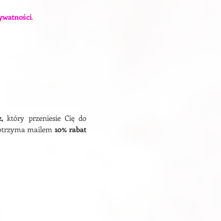
rywatności
.
Przystępując do
Z VIP
z,
który przeniesie Cię do
t otrzyma mailem
10% rabat