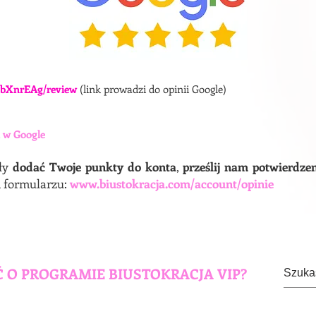
EbXnrEAg/review
(link prowadzi do opinii Google)
i w Google
ły
dodać Twoje punkty do konta
,
prześlij nam potwierdze
 formularzu:
www.biustokracja.com/account/opinie
 O PROGRAMIE BIUSTOKRACJA VIP?