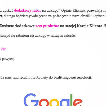
sz zyskać
dodatkowy rabat
na zakupy?
Opinie Klientek
pozwalają n
et
, dlatego będziemy wdzięczne za poświęcenie nam chwilki i opisan
Zyskasz dodatkowe
200 punktów
na swojej Karcie Klienta!!!
cieszyć się rabatem na zakupy w naszym salonie:
 VIP
k powyżej.
móż nam zachęcać inne Kobiety do
brafittingowej rewolucji
: