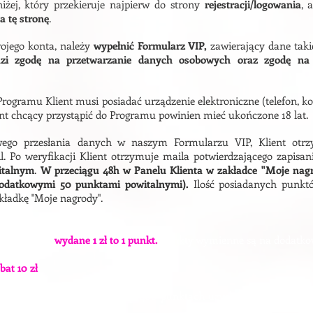
żej, który przekieruje najpierw do strony
rejestracji/logowania
, 
a tę stronę
.
wojego konta, należy
w
ypełnić Formularz VIP,
zawierający dane tak
azi zgodę na przetwarzanie danych osobowych oraz zgodę na 
Programu Klient musi posiadać urządzenie elektroniczne (telefon, ko
ent chcący przystąpić do Programu powinien mieć ukończone 18 lat.
go przesłania danych w naszym Formularzu VIP, Klient otrz
l. Po weryfikacji Klient otrzymuje maila potwierdzającego zapisani
italnym
.
W przeciągu 48h w Panelu Klienta w zakładce "Moje nagr
dodatkowymi 50 punktami powitalnymi).
Ilość posiadanych punkt
kładkę "Moje nagrody".
a VIP każde
wydane 1 zł to 1 punkt.
Punkty wymienne są na dodatkow
bat 10 zł
 zwielokrotnieniu tj. przy np. 400 punktach uzyskany rabat to 20 