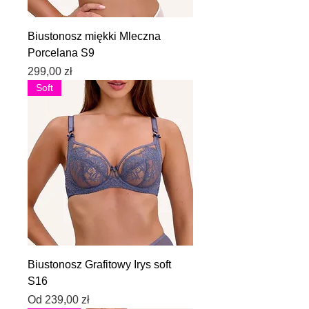
Biustonosz miękki Mleczna
Porcelana S9
Cena
299,00 zł
Soft
Biustonosz Grafitowy Irys soft
S16
Cena rabatowa
Od
239,00 zł