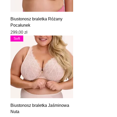
Biustonosz braletka Różany
Pocałunek
Cena
299,00 zł
Soft
Biustonosz braletka Jaśminowa
Nuta