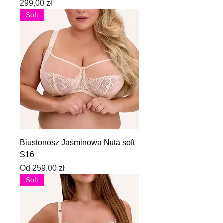
Cena
299,00 zł
Soft
Biustonosz Jaśminowa Nuta soft
S16
Cena rabatowa
Od
259,00 zł
Soft