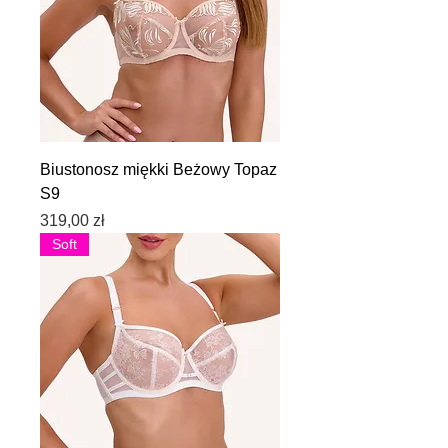
Biustonosz miękki Beżowy Topaz
S9
Cena
319,00 zł
Soft