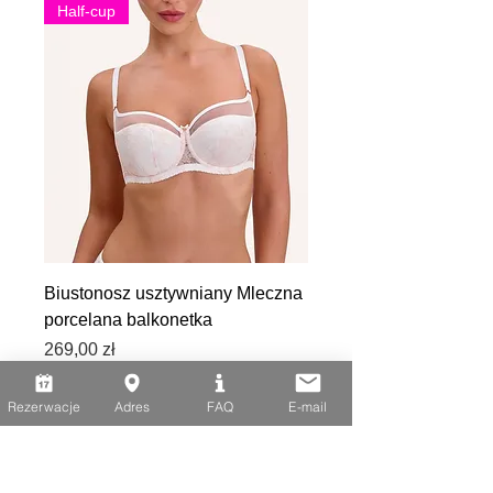
Half-cup
Biustonosz usztywniany Mleczna
porcelana balkonetka
Cena
269,00 zł
Soft
Rezerwacje
Adres
FAQ
E-mail