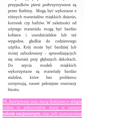
przypadków piersi podtrzymywane są
przez fiszbiny. Mogą być wykonane z
różnych materiałów: miękkich dzianin,
koronek czy haftów. W zależności od
użytego materiału mogą być bardzo
kobiece i uwodzicielskie lub też
wygodne, gładkie do codziennego
użytku. Krój może być bardziej lub
mniej zabudowany – sprawdzających
się również przy głębszych dekoltach.
Do szycia modeli miękkich
wykorzystane są materiały bardzo
stabilne, które bez problemu
utrzymają, nawet pełniejsze rozmiary
biustu.
PS. Asortyment oraz stany ilościowe w sklepie
online to jednocześnie stany w naszym
salonie stacjonarnym
, więc jeśli zastanawiasz