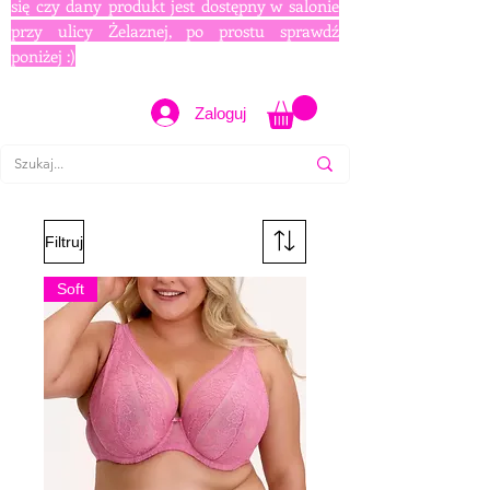
się czy dany produkt jest dostępny w salonie
przy ulicy Żelaznej, po prostu sprawdź
poniżej :)
Zaloguj
Filtruj
Soft