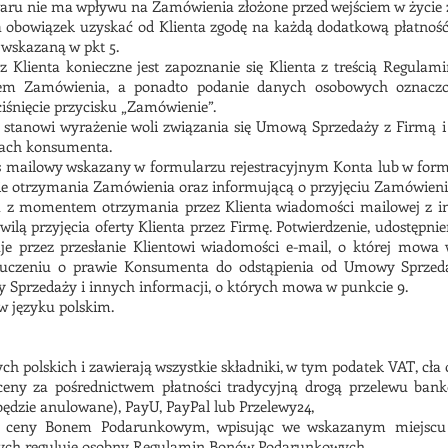
aru nie ma wpływu na Zamówienia złożone przed wejściem w życie 
 obowiązek uzyskać od Klienta zgodę na każdą dodatkową płatność
 wskazaną w pkt 5.
 Klienta konieczne jest zapoznanie się Klienta z treścią Regulami
niem Zamówienia, a ponadto podanie danych osobowych oznacz
iśnięcie przycisku „Zamówienie”.
a stanowi wyrażenie woli związania się Umową Sprzedaży z Firmą 
wach konsumenta.
es mailowy wskazany w formularzu rejestracyjnym Konta lub w for
e otrzymania Zamówienia oraz informującą o przyjęciu Zamówienia 
a z momentem otrzymania przez Klienta wiadomości mailowej z in
wilą przyjęcia oferty Klienta przez Firmę. Potwierdzenie, udostępnien
e przez przesłanie Klientowi wiadomości e-mail, o której mowa
pouczeniu o prawie Konsumenta do odstąpienia od Umowy Sprzed
Sprzedaży i innych informacji, o których mowa w punkcie 9.
w języku polskim.
 polskich i zawierają wszystkie składniki, w tym podatek VAT, cła o
 ceny za pośrednictwem płatności tradycyjną drogą przelewu ban
ędzie anulowane), PayU, PayPal lub Przelewy24,
ia ceny Bonem Podarunkowym, wpisując we wskazanym miejsc
ych reguluje osobny Regulamin Bonów Podarunkowych.