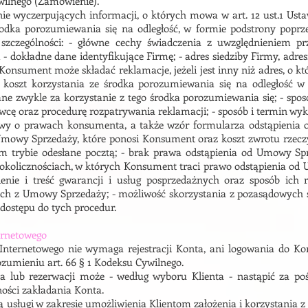
ywilnego (Zamówienie).
nie wyczerpujących informacji, o których mowa w art. 12 ust.1 U
odka porozumiewania się na odległość, w formie podstrony poprz
 szczególności: - główne cechy świadczenia z uwzględnieniem p
dokładne dane identyfikujące Firmę; - adres siedziby Firmy, adres
 Konsument może składać reklamacje, jeżeli jest inny niż adres, o k
 koszt korzystania ze środka porozumiewania się na odległość 
e zwykle za korzystanie z tego środka porozumiewania się; - sposó
awcę oraz procedurę rozpatrywania reklamacji; - sposób i termin 
awy o prawach konsumenta, a także wzór formularza odstąpienia 
mowy Sprzedaży, które ponosi Konsument oraz koszt zwrotu rzeczy,
m trybie odesłane pocztą; - brak prawa odstąpienia od Umowy Sp
okolicznościach, w których Konsument traci prawo odstąpienia od
ienie i treść gwarancji i usług posprzedażnych oraz sposób ich r
h z Umowy Sprzedaży; - możliwość skorzystania z pozasądowych s
dostępu do tych procedur.
ternetowego
 Internetowego nie wymaga rejestracji Konta, ani logowania do Ko
ozumieniu art. 66 § 1 Kodeksu Cywilnego.
ia lub rezerwacji może - według wyboru Klienta - nastąpić za p
zności zakładania Konta.
ą usługi w zakresie umożliwienia Klientom założenia i korzystania z