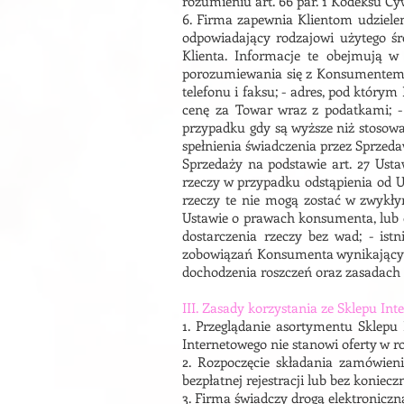
rozumieniu art. 66 par. 1 Kodeksu C
6. Firma zapewnia Klientom udziele
odpowiadający rodzajowi użytego śr
Klienta. Informacje te obejmują w
porozumiewania się z Konsumentem - 
telefonu i faksu; - adres, pod którym
cenę za Towar wraz z podatkami; -
przypadku gdy są wyższe niż stosowan
spełnienia świadczenia przez Sprzed
Sprzedaży na podstawie art. 27 Ust
rzeczy w przypadku odstąpienia od U
rzeczy te nie mogą zostać w zwykły
Ustawie o prawach konsumenta, lub 
dostarczenia rzeczy bez wad; - istn
zobowiązań Konsumenta wynikającyc
dochodzenia roszczeń oraz zasadach 
III. Zasady korzystania ze Sklepu In
1. Przeglądanie asortymentu Sklepu
Internetowego nie stanowi oferty w r
2. Rozpoczęcie składania zamówien
bezpłatnej rejestracji lub bez koniec
3. Firma świadczy drogą elektroniczn