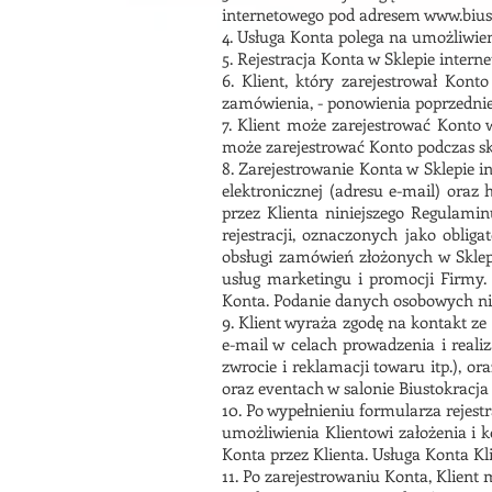
internetowego pod adresem www.bius
4. Usługa Konta polega na umożliwien
5. Rejestracja Konta w Sklepie intern
6. Klient, który zarejestrował Kont
zamówienia, - ponowienia poprzedni
7. Klient może zarejestrować Konto 
może zarejestrować Konto podczas s
8. Zarejestrowanie Konta w Sklepie 
elektronicznej (adresu e-mail) oraz
przez Klienta niniejszego Regulami
rejestracji, oznaczonych jako obliga
obsługi zamówień złożonych w Sklepi
usług marketingu i promocji Firmy.
Konta. Podanie danych osobowych nieo
9. Klient wyraża zgodę na kontakt 
e-mail w celach prowadzenia i reali
zwrocie i reklamacji towaru itp.), 
oraz eventach w salonie Biustokracja
10. Po wypełnieniu formularza rejestr
umożliwienia Klientowi założenia i 
Konta przez Klienta. Usługa Konta Kl
11. Po zarejestrowaniu Konta, Klient 