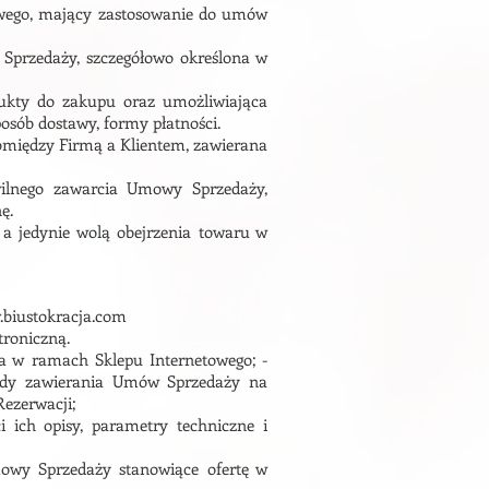
towego, mający zastosowanie do umów
Sprzedaży, szczegółowo określona w
dukty do zakupu oraz umożliwiająca
posób dostawy, formy płatności.
omiędzy Firmą a Klientem, zawierana
wilnego zawarcia Umowy Sprzedaży,
ę.
a jedynie wolą obejrzenia towaru w
biustokracja.com
troniczną.
nta w ramach Sklepu Internetowego; -
sady zawierania Umów Sprzedaży na
ezerwacji;
 ich opisy, parametry techniczne i
mowy Sprzedaży stanowiące ofertę w