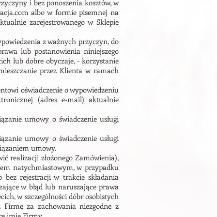
rzyczyny i bez ponoszenia kosztów, w
kracja.com albo w formie pisemnej na
tualnie zarejestrowanego w Sklepie
ypowiedzenia z ważnych przyczyn, do
prawa lub postanowienia niniejszego
ich lub dobre obyczaje, - korzystanie
umieszczanie przez Klienta w ramach
entowi oświadczenie o wypowiedzeniu
ronicznej (adres e-mail) aktualnie
iązanie umowy o świadczenie usługi
iązanie umowy o świadczenie usługi
związaniem umowy.
ić realizacji złożonego Zamówienia),
utkiem natychmiastowym, w przypadku
b bez rejestracji w trakcie składania
zające w błąd lub naruszające prawa
cich, w szczególności dóbr osobistych
ez Firmę za zachowania niezgodne z
e imię Firmy.