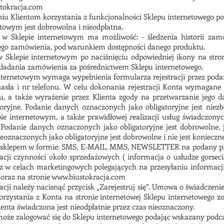
tokracja.com
iu Klientom korzystania z funkcjonalności Sklepu internetowego po
etowym jest dobrowolna i nieodpłatna.
o w Sklepie internetowym ma możliwość: - śledzenia historii zamó
ego zamówienia, pod warunkiem dostępności danego produktu.
w Sklepie internetowym po naciśnięciu odpowiedniej ikony na stro
kładania zamówienia za pośrednictwem Sklepu internetowego.
internetowym wymaga wypełnienia formularza rejestracji przez podan
 hasła i nr telefonu. W celu dokonania rejestracji Konta wymagane 
nu, a także wyrażenie przez Klienta zgody na przetwarzanie jeg
toryjne. Podanie danych oznaczonych jako obligatoryjne jest niezb
e internetowym, a także prawidłowej realizacji usług świadczonych
 Podanie danych oznaczonych jako obligatoryjne jest dobrowolne, 
znaczonych jako obligatoryjne jest dobrowolne i nie jest konieczne
ze sklepem w formie: SMS, E-MAIL, MMS, NEWSLETTER na podany prz
zacji czynności około sprzedażowych ( informacja o usłudze gorseci
oraz w celach marketingowych polegających na przesyłaniu informac
 oraz na stronie www.biustokracja.com
acji należy nacisnąć przycisk „Zarejestruj się”. Umowa o świadczeni
korzystania z Konta na stronie internetowej Sklepu internetowego 
ienta świadczona jest nieodpłatnie przez czas nieoznaczony.
może zalogować się do Sklepu internetowego podając wskazany podczas