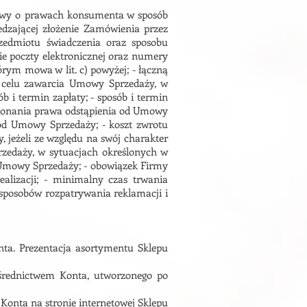
stawy o prawach konsumenta w sposób
edzającej złożenie Zamówienia przez
rzedmiotu świadczenia oraz sposobu
ie poczty elektronicznej oraz numery
tórym mowa w lit. c) powyżej; - łączną
w celu zawarcia Umowy Sprzedaży, w
b i termin zapłaty; - sposób i termin
wykonania prawa odstąpienia od Umowy
od Umowy Sprzedaży; - koszt zwrotu
 jeżeli ze względu na swój charakter
rzedaży, w sytuacjach określonych w
 Umowy Sprzedaży; - obowiązek Firmy
ealizacji; - minimalny czas trwania
posobów rozpatrywania reklamacji i
nta. Prezentacja asortymentu Sklepu
ośrednictwem Konta, utworzonego po
 Konta na stronie internetowej Sklepu