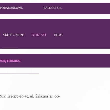
 PODARUNKOWE
ZALOGUJ SIĘ
SKLEP ON-LINE
KONTAKT
BLOG
ACJĘ TERMINU
.
 NIP: 113-277-29-35, ul. Żelazna 31, 00-