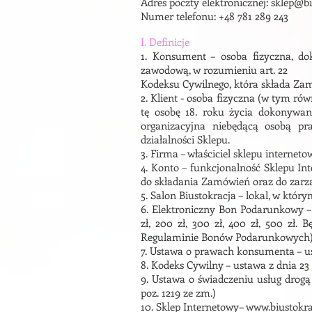
Adres poczty elektronicznej:
sklep@bi
Numer telefonu: +48 781 289 243
I. Definicje
1. Konsument – osoba fizyczna, dok
zawodową, w rozumieniu art. 22
Kodeksu Cywilnego, która składa Zam
2. Klient - osoba fizyczna (w tym r
tę osobę 18. roku życia
dokonywane
organizacyjna niebędącą osobą pr
działalności Sklepu.
3. Firma – właściciel sklepu interneto
4. Konto – funkcjonalność Sklepu In
do składania Zamówień oraz do zarzą
5. Salon Biustokracja – lokal, w któ
6. Elektroniczny Bon Podarunkowy – 
zł, 200 zł, 300 zł, 400 zł, 500 zł
Regulaminie Bonów Podarunkowych
7. Ustawa o prawach konsumenta – ust
8. Kodeks Cywilny – ustawa z dnia 23 k
9. Ustawa o świadczeniu usług drogą 
poz. 1219 ze zm.)
10. Sklep Internetowy– www.biustokr