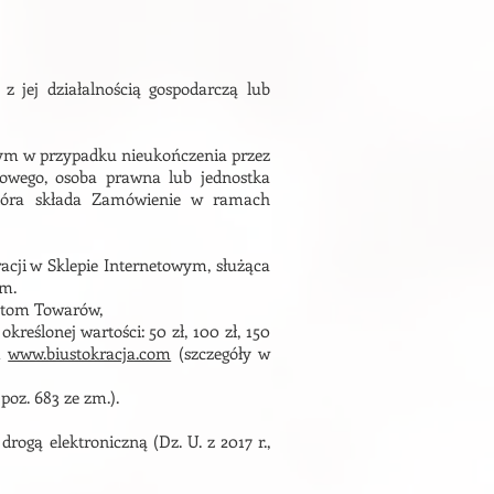
 jej działalnością gospodarczą lub
czym w przypadku nieukończenia przez
wowego, osoba prawna lub jednostka
która składa Zamówienie w ramach
acji w Sklepie Internetowym, służąca
ym.
entom Towarów,
eślonej wartości: 50 zł, 100 zł, 150
ym
www.biustokracja.com
(szczegóły w
poz. 683 ze zm.).
rogą elektroniczną (Dz. U. z 2017 r.,