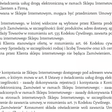
n świadczenia usług drogą elektroniczną w ramach Sklepu Interne
Klientem a Firmą.
towana w Sklepie Internetowym, mogąca być przedmiotem Umowy 
 Internetowego, w której widoczne są wybrane przez Klienta pro
nych Zamówienia, w szczególności: ilość produktów, adres dostawy, s
aży Towarów w rozumieniu art. 535 Kodeksu Cywilnego, zawarta p
su internetowego Sklepu Internetowego.
i Klienta stanowiące ofertę, w rozumieniu art. 66 Kodeksu cy
owy Sprzedaży, w szczególności rodzaj i liczbę Towarów oraz ich cen
na przez Klienta sklepu internetowego nie będąca Zamówieniem, 
dy korzystania ze Sklepu Internetowego dostępnego pod adresem
www.
nem, o którym mowa w art. 8 Ustawy o świadczeniu usług drogą elek
czególności: - zasady dokonywania rejestracji i korzystania z Ko
 elektroniczną Zamówień w ramach Sklepu Internetowego; - za
wiadczonych w ramach Sklepu Internetowego – zasady dokonywania R
a stronach internetowych Sklepu Internetowego, w szczególności
zenie do zawarcia umowy, w rozumieniu art. 71 Kodeksu Cywilnego.
k „Zamówienie” Konsument składa oświadczenie woli zawarcia U