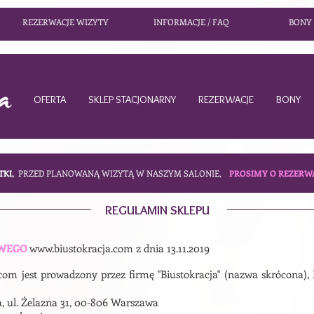
REZERWACJE WIZYTY
INFORMACJE / FAQ
BONY
OFERTA
SKLEP STACJONARNY
REZERWACJE
BONY
TKI,
PRZED PLANOWANĄ WIZYTĄ W NASZYM SALONIE,
PROSIMY O REZERW
REGULAMIN SKLEPU
OWEGO
www.biustokracja.com
z dnia 13.11.2019
.com
jest prowadzony przez firmę
"Biustokracja" (nazwa skrócona)
,
a, ul. Żelazna 31, 00-806 Warszawa