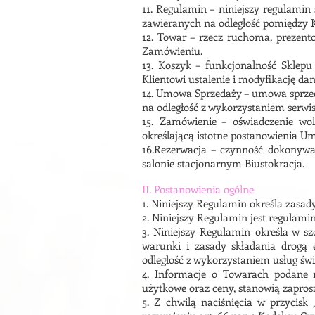
11. Regulamin – niniejszy regulami
zawieranych na odległość pomiędzy 
12. Towar – rzecz ruchoma, prezen
Zamówieniu.
13. Koszyk – funkcjonalność Sklepu
Klientowi ustalenie i modyfikację da
14. Umowa Sprzedaży – umowa sprzed
na odległość z wykorzystaniem serwi
15. Zamówienie – oświadczenie wol
określającą istotne postanowienia Um
16.Rezerwacja – czynność dokonywa
salonie stacjonarnym Biustokracja.
II. Postanowienia ogólne
1. Niniejszy Regulamin określa zasa
2. Niniejszy Regulamin jest regulami
3. Niniejszy Regulamin określa w sz
warunki i zasady składania drogą
odległość z wykorzystaniem usług ś
4. Informacje o Towarach podane n
użytkowe oraz ceny, stanowią zapros
5. Z chwilą naciśnięcia w przycis