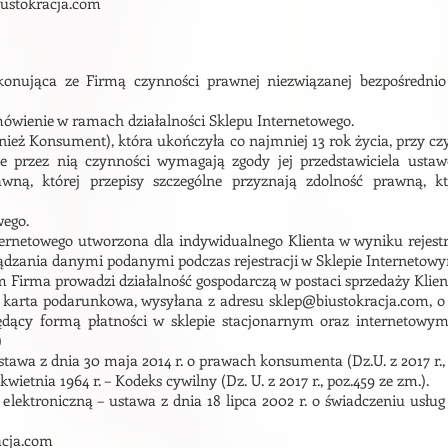
ustokracja.com
onująca ze Firmą czynności prawnej niezwiązanej bezpośrednio z
ówienie w ramach działalności Sklepu Internetowego.
ównież Konsument), która ukończyła co najmniej 13 rok życia, przy 
 przez nią czynności wymagają zgody jej przedstawiciela usta
awną, której przepisy
szczególne przyznają zdolność prawną, 
wego.
ternetowego utworzona dla indywidualnego Klienta w wyniku rejestr
dzania danymi podanymi podczas rejestracji w Sklepie Internetow
rym Firma prowadzi działalność gospodarczą w postaci sprzedaży Kli
karta podarunkowa, wysyłana z adresu sklep@biustokracja.com, o okr
. Będący formą płatności w sklepie stacjonarnym oraz internetow
)
awa z dnia 30 maja 2014 r. o prawach konsumenta (Dz.U. z 2017 r., 
wietnia 1964 r. – Kodeks cywilny (Dz. U. z 2017 r., poz.459 ze zm.).
elektroniczną – ustawa z dnia 18 lipca 2002 r. o świadczeniu usług d
acja.com