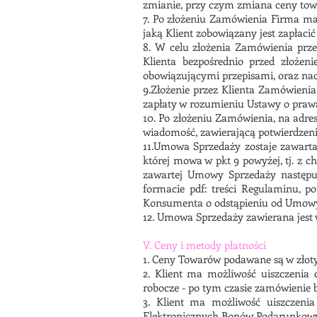
zmianie, przy czym zmiana ceny tow
7. Po złożeniu Zamówienia Firma ma
jaką Klient zobowiązany jest zapłacić
8. W celu złożenia Zamówienia przez
Klienta bezpośrednio przed złoże
obowiązującymi przepisami, oraz nac
9.Złożenie przez Klienta Zamówieni
zapłaty w rozumieniu Ustawy o pra
10. Po złożeniu Zamówienia, na adr
wiadomość, zawierającą potwierdzeni
11.Umowa Sprzedaży zostaje zawart
której mowa w pkt 9 powyżej, tj. z ch
zawartej Umowy Sprzedaży następuj
formacie pdf: treści Regulaminu, 
Konsumenta o odstąpieniu od Umowy 
12. Umowa Sprzedaży zawierana jest 
V. Ceny i metody płatności
1. Ceny Towarów podawane są w złotych
2. Klient ma możliwość uiszczenia
robocze - po tym czasie zamówienie b
3. Klient ma możliwość uiszczen
Elektronicznych Bonów Podarunkow