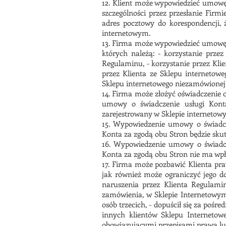
12. Klient może wypowiedzieć umowę 
szczególności przez przesłanie Firm
adres pocztowy do korespondencji,
internetowym.
13. Firma może wypowiedzieć umowę 
których należą: - korzystanie prze
Regulaminu, - korzystanie przez Klie
przez Klienta ze Sklepu internetow
Sklepu internetowego niezamówionej
14. Firma może złożyć oświadczenie 
umowy o świadczenie usługi Konta 
zarejestrowany w Sklepie internetow
15. Wypowiedzenie umowy o świadcze
Konta za zgodą obu Stron będzie sku
16. Wypowiedzenie umowy o świadcze
Konta za zgodą obu Stron nie ma wp
17. Firma może pozbawić Klienta pra
jak również może ograniczyć jego d
naruszenia przez Klienta Regulaminu,
zamówienia, w Sklepie Internetowym
osób trzecich, - dopuścił się za poś
innych klientów Sklepu Internetow
obowiązującymi przepisami prawa lub