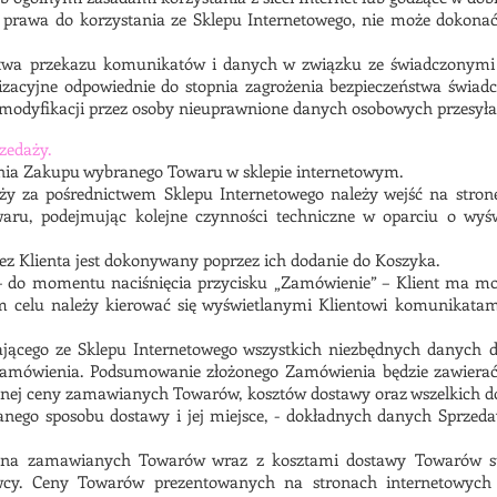
 prawa do korzystania ze Sklepu Internetowego, nie może dokonać 
stwa przekazu komunikatów i danych w związku ze świadczonymi
izacyjne odpowiednie do stopnia zagrożenia bezpieczeństwa świadc
 modyfikacji przez osoby nieuprawnione danych osobowych przesyła
zedaży.
ia Zakupu wybranego Towaru w sklepie internetowym.
y za pośrednictwem Sklepu Internetowego należy wejść na stronę
aru, podejmując kolejne czynności techniczne w oparciu o wyś
 Klienta jest dokonywany poprzez ich dodanie do Koszyka.
 – do momentu naciśnięcia przycisku „Zamówienie” – Klient ma m
celu należy kierować się wyświetlanymi Klientowi komunikatam
tającego ze Sklepu Internetowego wszystkich niezbędnych danych 
amówienia. Podsumowanie złożonego Zamówienia będzie zawierać 
znej ceny zamawianych Towarów, kosztów dostawy oraz wszelkich do
ranego sposobu dostawy i jej miejsce, - dokładnych danych Sprzed
na zamawianych Towarów wraz z kosztami dostawy Towarów sta
awcy. Ceny Towarów prezentowanych na stronach internetowych