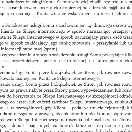
o świadczenie usługi Konta Klienta w każdej chwili, bez podania p
ie za pośrednictwem poczty elektronicznej na adres: sklep@biusto
 żądania usunięcia Konta wraz ze wskazaniem numeru telefonu ak
o świadczenie usługi Konta z zachowaniem 14- dniowego okresu w
z Klienta ze Sklepu internetowego w sposób naruszający przepisy 
nta ze Sklepu internetowego w sposób naruszający prawa osób trzec
ego w sposób zakłócający jego funkcjonowanie, - przesyłanie lub 
 informacji handlowej (spam).
o wypowiedzeniu umowy o świadczenie usługi Konta przesyłając Kli
za pośrednictwem poczty elektronicznej na adres poczty elekt
ym.
nie usługi Konta przez którąkolwiek ze Stron, jak również rozw
tkowało usunięciem Konta ze Sklepu internetowego.
nie usługi Konta przez którąkolwiek ze Stron, jak również rozw
ływu na prawa nabyte przez Strony przed wypowiedzeniem lub ro
wa do korzystania ze Sklepu Internetowego (w szczególności odmów
ostęp do części lub całości zasobów Sklepu Internetowego, ze sk
 a w szczególności, gdy Klient: - podał w trakcie rejestracji, lu
 dane niezgodne z prawdą, niedokładne lub nieaktualne, wprowad
rednictwem Sklepu Internetowego naruszenia dóbr osobistych osób trze
ego, - dopuścił się innych zachowań, które zostaną uznane prz
 ogólnymi zasadami korzystania z sieci Internet lub godzące w dobr