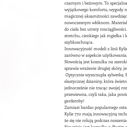
czarnym i beżowym. To specjalna
wyjątkowego komfortu, wygody no
magicznej aksamitności zawdzięc
nowoczesnym włóknom. Materiał - s
do ciała bez utraty rozciągliwośc
stretchu, cienkiego jak mgiełka i 
szybkoschnąca.
Innowacyjność modeli z linii Ky
zarówno w aspekcie użytkowania, 
Nowością jest koszulka na szerok
sprawia wrażenie drugiej skóry, j
Optycznie wyszczupla sylwetkę. P
elastycznej dzianiny, która świetn
jednocześnie nie tracąc swojej rozc
przewiewna, czyli taka, jaka powi
garderoby!
Zamiast bardzo popularnego ostatn
Kylie 770 mają innowacyjną tech
że się nie rolują podczas noszenia
Nowością jest koszulka z długim 