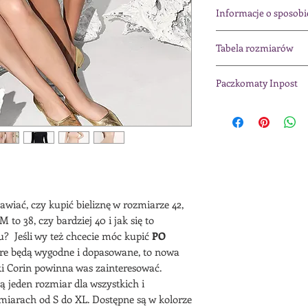
Informacje o sposob
Dziękujemy za zaint
Tabela rozmiarów
W związku z tym, że
naszym sklepem sta
Tabela rozmiarów
się z krokami zaku
Paczkomaty Inpost
1
.
Po dokonaniu zaku
W przypadku wyboru
maila
potwierdzające
Inpost
prosimy o wp
2.
Następnie
prosimy 
podczas wypełniania
rzeczywistą dostępno
adresu np. zamieszka
przypadku wystąpieni
informujemy o przew
lub jeśli Klient wyra
3.
Po zaksięgowaniu p
awiać, czy kupić bieliznę w rozmiarze 42,
dostępności, produkt
 to 38, czy bardziej 40 i jak się to
roboczych lub inform
? Jeśli wy też chcecie móc kupić
PO
sklepie stacjonarnym
óre będą wygodne i dopasowane, to nowa
Regulamin naszego s
 Corin powinna was zainteresować.
Politykę zwrotów
TU
ają jeden rozmiar dla wszystkich i
miarach od S do XL. Dostępne są w kolorze