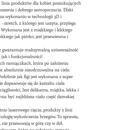
 linia produktów dla kobiet poszukujących
szenia i dobrego samopoczucia. Efekt
za wykonaniu w technologii 3D i
tretch, z którego jest uszyta, przylega
i. Wykonana jest z miękkiego i lekkiego
lekkiego jak piórko, jest przewiewna i
lie gwarantuje maksymalną uniwersalność
jak i funkcjonalności!
ich ramiączkach, która po założeniu
est absolutnie nieodczuwalna na ciele.
odobnie jak figi jest wykonana z super
ie dopasowuje się do kształtu ciała
iągliwości. Jest delikatna, miękka, lekka i
nna być najbliższa ciału część damskiej
io laserowego cięcia, produkty z linii
nologię wykończenia brzegów. To sprawia,
, nie przesuwają w górę czy w dół.
rękawem, która po założeniu sprawia