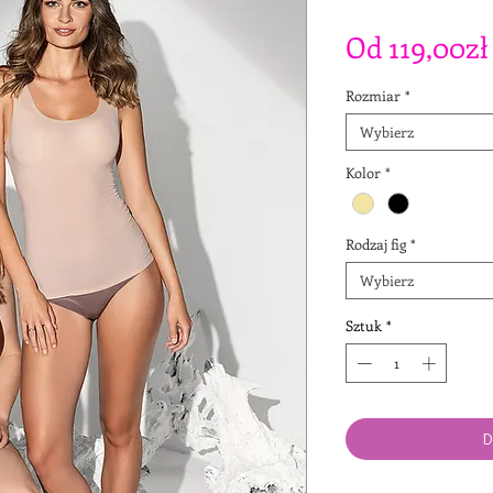
Od
119,00zł
Rozmiar
*
Wybierz
Kolor
*
Rodzaj fig
*
Wybierz
Sztuk
*
D