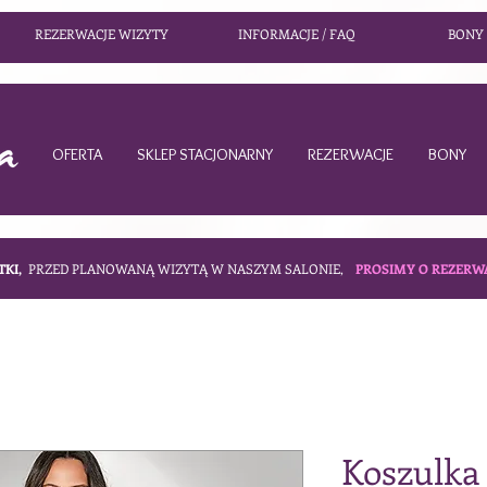
REZERWACJE WIZYTY
INFORMACJE / FAQ
BONY
OFERTA
SKLEP STACJONARNY
REZERWACJE
BONY
TKI,
PRZED PLANOWANĄ WIZYTĄ W NASZYM SALONIE,
PROSIMY O REZERW
Koszulka 