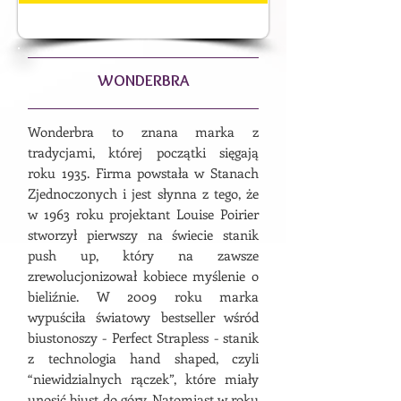
WONDERBRA
Wonderbra to znana marka z
tradycjami, której początki sięgają
roku 1935. Firma powstała w Stanach
Zjednoczonych i jest słynna z tego, że
w 1963 roku projektant Louise Poirier
stworzył pierwszy na świecie stanik
push up, który na zawsze
zrewolucjonizował kobiece myślenie o
bieliźnie. W 2009 roku marka
wypuściła światowy bestseller wśród
biustonoszy - Perfect Strapless - stanik
z technologia hand shaped, czyli
“niewidzialnych rączek”, które miały
unosić biust do góry. Natomiast w roku