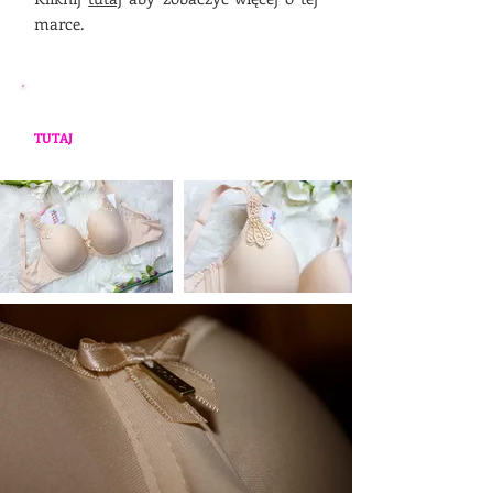
marce.
*Zdjęcia poglądowe - aktualnie dostępne
modele mogą różnić się od tych poniżej. Zajrzyj
TUTAJ
, aby zapoznać się z aktualną ofertą.