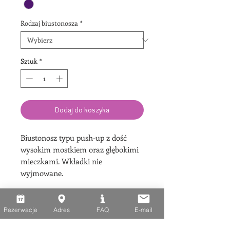
Rodzaj biustonosza
*
Sztuk
*
Dodaj do koszyka
Biustonosz typu push-up z dość
wysokim mostkiem oraz głębokimi
mieczkami. Wkładki nie
wyjmowane.
Informacje o sposobie zakupów
Rezerwacje
Adres
FAQ
E-mail
Dziękujemy za zainteresowanie