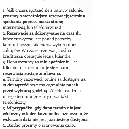
1. Jeśli chcesz spotkać się z nami w salonie,
prosimy o wcześniejszą rezerwację terminu
spotkania poprzez naszą stronę
internetową
lub telefonicznie :)
2.
Rezerwacje są dokonywane na czas 1h
,
który zazwyczaj jest ponad potrzeby
komfortowego dokonania wyboru oraz
zakupów. W czasie rezerwacji, jedna
brafitterka obsługuje jedną Klientkę.
3. Dopuszczamy
10 min spóźnienie
- jeśli
Klientka nie skontaktuje się z nami,
rezerwacja zostaje anulowana.
4. Terminy rezerwacji online są dostępne
na
21 dni wprzód
oraz maksymalnie
na 12h
przed wybraną godziną
. W celu ustalenia
innego terminu prosimy o kontakt
telefoniczny.
5.
W przypadku, gdy dany termin nie jest
widoczny w kalendarzu online oznacza to, że
wskazana data nie jest już niestety
dostępna
.
6. Bardzo prosimy o szanowanie czasu