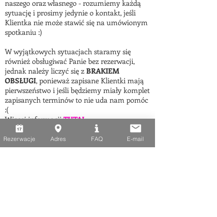
naszego oraz własnego - rozumiemy każdą
sytuację i prosimy jedynie o kontakt, jeśli
Klientka nie może stawić się na umówionym
spotkaniu :)
W wyjątkowych sytuacjach staramy się
również obsługiwać Panie bez rezerwacji,
jednak należy liczyć się z
BRAKIEM
OBSŁUGI
, ponieważ zapisane Klientki mają
pierwszeństwo i jeśli będziemy miały komplet
zapisanych terminów to nie uda nam pomóc
:(
Więcej informacji
TUTAJ
Rezerwacje
Adres
FAQ
E-mail
Zarezerwuj wizytę w sklepie