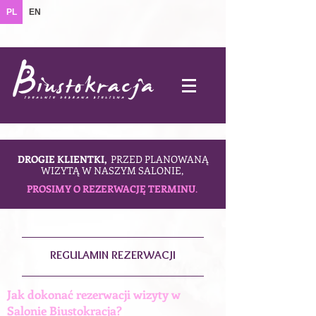
PL
EN
DROGIE KLIENTKI,
PRZED PLANOWANĄ
WIZYTĄ W NASZYM SALONIE,
PROSIMY O REZERWACJĘ TERMINU
.
REGULAMIN REZERWACJI
Jak dokonać rezerwacji wizyty w
Salonie Biustokracja?