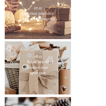
07.12
Wybrane produkty
za 20 zł stacjonarnie
08.12
Rabat 10% na
biustonosze
sportowe