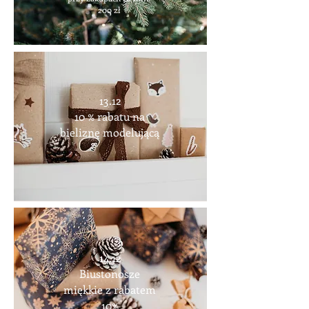
200 zł
13.12
10 % rabatu na
bieliznę modelującą
14.12
Biustonosze
miękkie z rabatem
10%