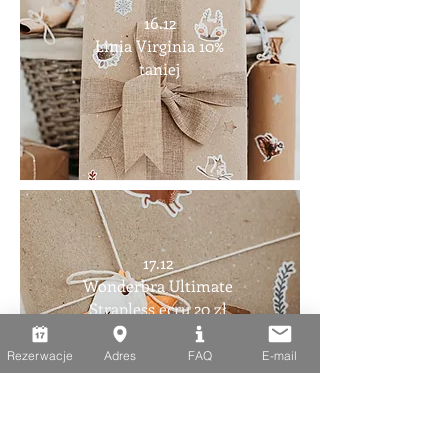
16.12
Linia Virginia 10%
taniej
17.12
Wonderbra Ultimate
Strapless ecru 20 zł
taniej
Rezerwacje
Adres
FAQ
E-mail