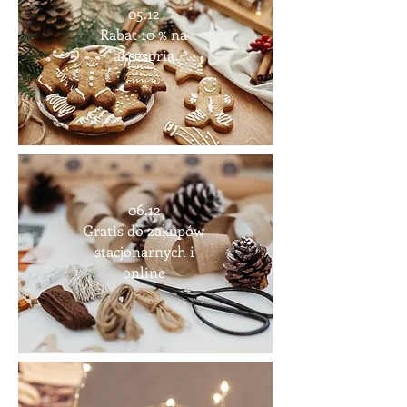
05.12
Rabat 10 % na
akcesoria
06.12
Gratis do zakupów
stacjonarnych i
online