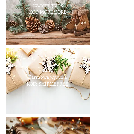
czwarty gratis
KOD MOREMORE
04.12
Darmowa wysyłka
KOD: SHIPMEFREE