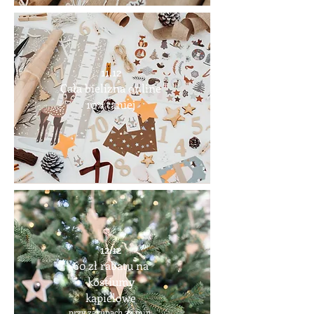
11.12
Cała bielizna online
10% taniej
12.12
60 zł rabatu na
kostiumy
kąpielowe
przy zakupach za min.