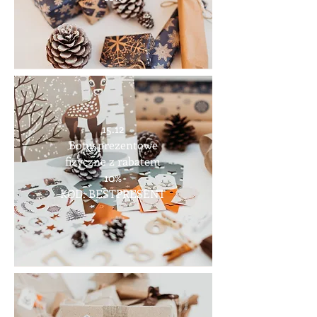
15.12
Bony prezentowe
fizyczne z rabatem
10%
KOD: BESTPRESENT