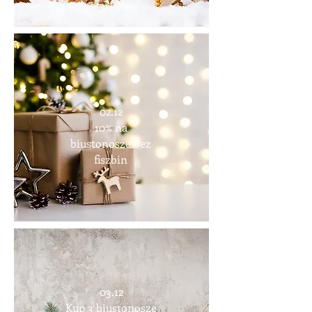
02.12
10% na
biustonosze bez
fiszbin
03.12
Kup 3 biustonosze