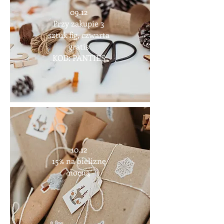
09.12
Przy zakupie 3
sztuk fig, czwarta
gratis
KOD: PANTIES
10.12
15% na bieliznę
nocną