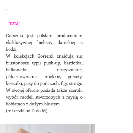
*Zdjęcia poglądowe - aktualnie dostępne
modele mogą różnić się od tych poniżej. Zajrzyj
TUTAJ
, aby zapoznać się z aktualną ofertą.
Gorsenia jest polskim producentem
ekskluzywnej bielizny damskiej z
Łodzi.
W kolekcjach Gorsenii znajdują się:
biustonosze typu push-up, bardotka,
balkonetka, usztywniane,
półusztywniane, miękkie, gorsety,
koszulki, pasy do pończoch, figi, stringi.
W swojej ofercie posiada także szeroki
wybór modeli stworzonych z myślą o
kobietach z dużym biustem
(miseczki od D do M).