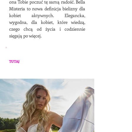
ona Tobie poczuć tę samą radość. Bella
Misteria to nowa definicja bielizny dla
kobiet aktywnych. Elegancka,
wygodna, dla kobiet, które wiedzą,
czego chcą od życia i codziennie
sięgają po więcej.
*Zdjęcia poglądowe - aktualnie dostępne
modele mogą różnić się od tych poniżej. Zajrzyj
TUTAJ
, aby zapoznać się z aktualną ofertą.