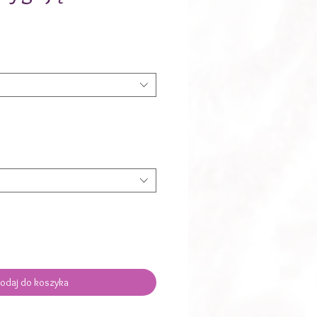
na
odaj do koszyka