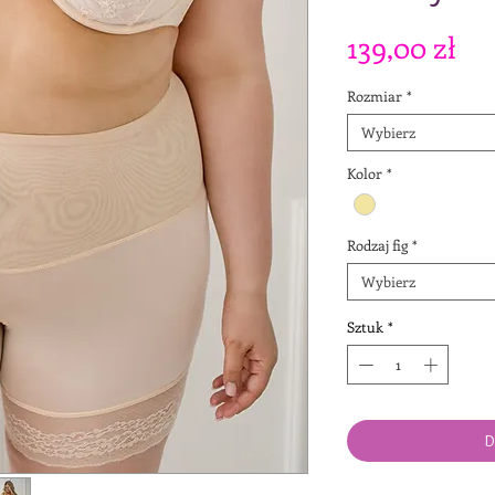
Ce
139,00 zł
Rozmiar
*
Wybierz
Kolor
*
Rodzaj fig
*
Wybierz
Sztuk
*
D