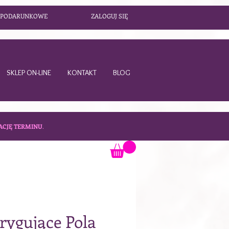
 PODARUNKOWE
ZALOGUJ SIĘ
SKLEP ON-LINE
KONTAKT
BLOG
ACJĘ TERMINU
.
rygujące Pola