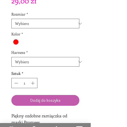
Cena
29,00 zł
Rozmiar
*
Kolor
*
Harness
*
Sztuk
*
Dodaj do koszyka
Piękny ozdobne ramiączka od
marki Promees.