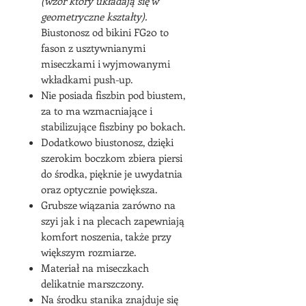
(wzór który układają się w
geometryczne kształty).
Biustonosz od bikini FG20 to
fason z usztywnianymi
miseczkami i wyjmowanymi
wkładkami push-up.
Nie posiada fiszbin pod biustem,
za to ma wzmacniające i
stabilizujące fiszbiny po bokach.
Dodatkowo biustonosz, dzięki
szerokim boczkom zbiera piersi
do środka, pięknie je uwydatnia
oraz optycznie powiększa.
Grubsze wiązania zarówno na
szyi jak i na plecach zapewniają
komfort noszenia, także przy
większym rozmiarze.
Materiał na miseczkach
delikatnie marszczony.
Na środku stanika znajduje się