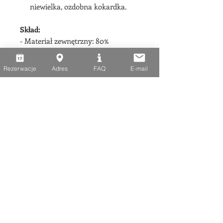
niewielka, ozdobna kokardka.
Skład:
- Materiał zewnętrzny: 80%
poliamid, 20% elastan
Kolor może się lekko różnić od
Rezerwacje
Adres
FAQ
E-mail
rzeczywistych, w zależności od
parametrów monitora.
Modelka: Wysokość 174 cm | Talia
62 | Biodra 84 | Biustonosz 75C (38C)
Konstrukcja fasonu na bazie
modelu Sally.
miseczka usztywniana z
wyjmowanymi wkładkami push-up
wzmacniający fiszbin boczny
biustonosz wiązany na szyi i pod
biustem konstrukcja fasonu na
bazie modelu Sally