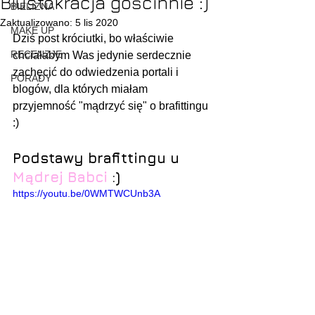
Biustokracja gościnnie :)
BIELIZNA
Zaktualizowano:
5 lis 2020
MAKE UP
Dziś post króciutki, bo właściwie 
RECENZJE
chciałabym Was jedynie serdecznie 
zachęcić do odwiedzenia portali i 
PORADY
blogów, dla których miałam 
przyjemność "mądrzyć się" o brafittingu 
:)
Podstawy brafittingu u 
Mądrej Babci
 :)
https://youtu.be/0WMTWCUnb3A