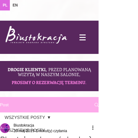
PL
EN
DROGIE KLIENTKI,
PRZED PLANOWANĄ
WIZYTĄ W NASZYM SALONIE,
PROSIMY O REZERWACJĘ TERMINU
.
Post
WSZYSTKIE POSTY
Biustokracja
WSZYSTKIE POSTY
19 maj 2019
1 minut(y) czytania