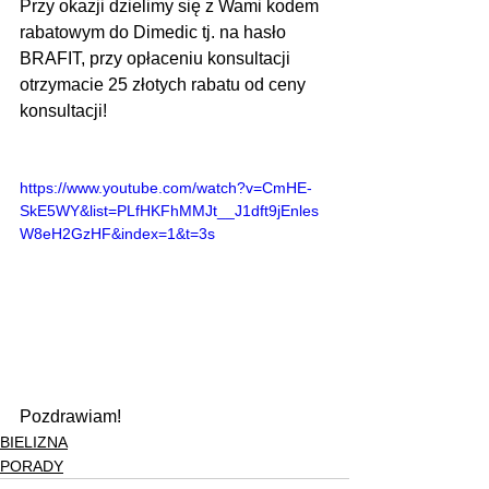
Przy okazji dzielimy się z Wami kodem 
rabatowym do Dimedic tj. na hasło 
BRAFIT, przy opłaceniu konsultacji 
otrzymacie 25 złotych rabatu od ceny 
konsultacji!
https://www.youtube.com/watch?v=CmHE-
SkE5WY&list=PLfHKFhMMJt__J1dft9jEnles
W8eH2GzHF&index=1&t=3s
Pozdrawiam!
BIELIZNA
PORADY